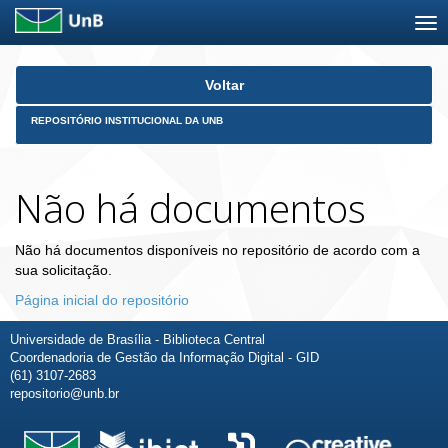
Skip
Voltar
navigation
REPOSITÓRIO INSTITUCIONAL DA UNB
Não há documentos
Não há documentos disponíveis no repositório de acordo com a
sua solicitação.
Página inicial do repositório
Universidade de Brasília - Biblioteca Central
Coordenadoria de Gestão da Informação Digital - GID
(61) 3107-2683
repositorio@unb.br