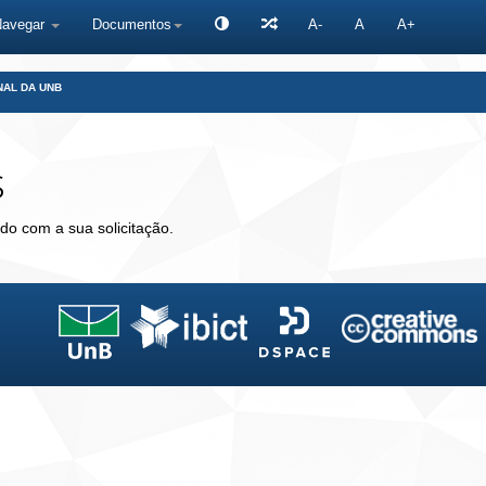
Navegar
Documentos
A-
A
A+
NAL DA UNB
s
do com a sua solicitação.