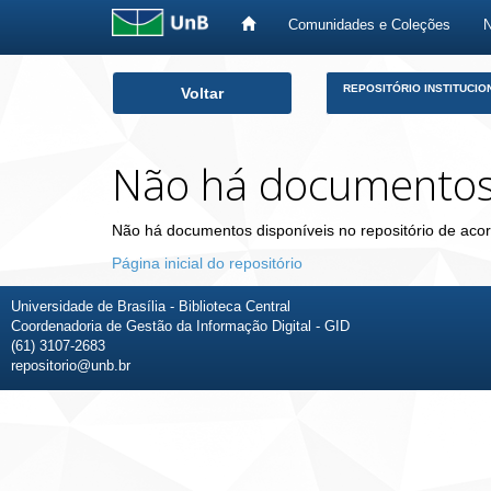
Comunidades e Coleções
Skip
REPOSITÓRIO INSTITUCIO
Voltar
navigation
Não há documento
Não há documentos disponíveis no repositório de acor
Página inicial do repositório
Universidade de Brasília - Biblioteca Central
Coordenadoria de Gestão da Informação Digital - GID
(61) 3107-2683
repositorio@unb.br