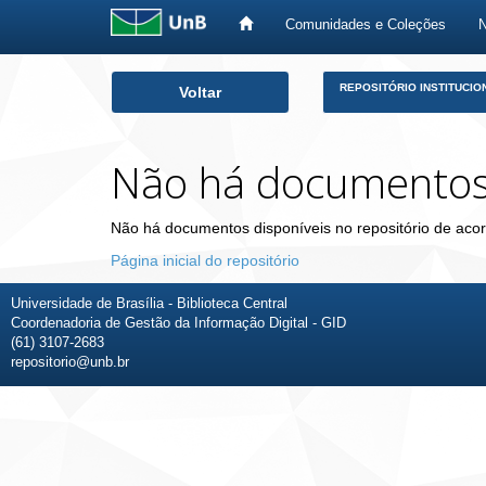
Comunidades e Coleções
Skip
REPOSITÓRIO INSTITUCIO
Voltar
navigation
Não há documento
Não há documentos disponíveis no repositório de acor
Página inicial do repositório
Universidade de Brasília - Biblioteca Central
Coordenadoria de Gestão da Informação Digital - GID
(61) 3107-2683
repositorio@unb.br