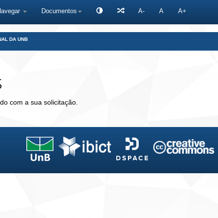
Navegar
Documentos
A-
A
A+
NAL DA UNB
s
do com a sua solicitação.