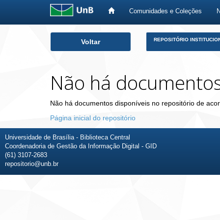
Comunidades e Coleções
Skip
REPOSITÓRIO INSTITUCIO
Voltar
navigation
Não há documento
Não há documentos disponíveis no repositório de acor
Página inicial do repositório
Universidade de Brasília - Biblioteca Central
Coordenadoria de Gestão da Informação Digital - GID
(61) 3107-2683
repositorio@unb.br