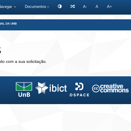
Navegar
Documentos
A-
A
A+
NAL DA UNB
s
do com a sua solicitação.