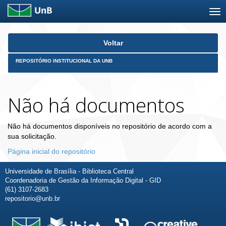
Skip
Voltar
navigation
REPOSITÓRIO INSTITUCIONAL DA UNB
Não há documentos
Não há documentos disponíveis no repositório de acordo com a
sua solicitação.
Página inicial do repositório
Universidade de Brasília - Biblioteca Central
Coordenadoria de Gestão da Informação Digital - GID
(61) 3107-2683
repositorio@unb.br