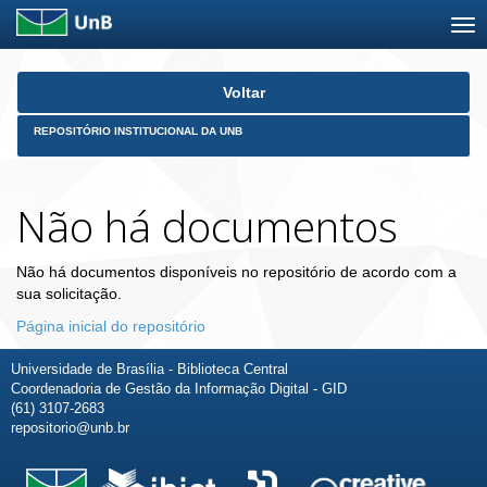
Skip
Voltar
navigation
REPOSITÓRIO INSTITUCIONAL DA UNB
Não há documentos
Não há documentos disponíveis no repositório de acordo com a
sua solicitação.
Página inicial do repositório
Universidade de Brasília - Biblioteca Central
Coordenadoria de Gestão da Informação Digital - GID
(61) 3107-2683
repositorio@unb.br