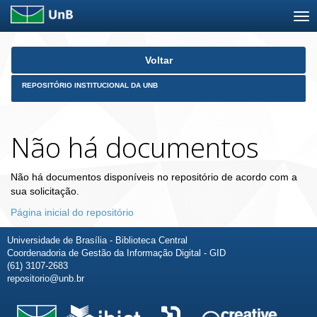
Skip
Voltar
navigation
REPOSITÓRIO INSTITUCIONAL DA UNB
Não há documentos
Não há documentos disponíveis no repositório de acordo com a
sua solicitação.
Página inicial do repositório
Universidade de Brasília - Biblioteca Central
Coordenadoria de Gestão da Informação Digital - GID
(61) 3107-2683
repositorio@unb.br