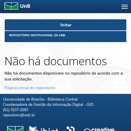
Skip
Voltar
navigation
REPOSITÓRIO INSTITUCIONAL DA UNB
Não há documentos
Não há documentos disponíveis no repositório de acordo com a
sua solicitação.
Página inicial do repositório
Universidade de Brasília - Biblioteca Central
Coordenadoria de Gestão da Informação Digital - GID
(61) 3107-2683
repositorio@unb.br