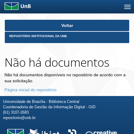
Skip
Voltar
navigation
REPOSITÓRIO INSTITUCIONAL DA UNB
Não há documentos
Não há documentos disponíveis no repositório de acordo com a
sua solicitação.
Página inicial do repositório
Universidade de Brasília - Biblioteca Central
Coordenadoria de Gestão da Informação Digital - GID
(61) 3107-2683
repositorio@unb.br