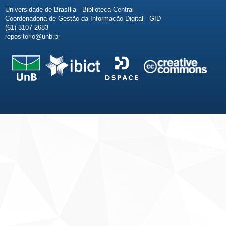
Universidade de Brasília - Biblioteca Central
Coordenadoria de Gestão da Informação Digital - GID
(61) 3107-2683
repositorio@unb.br
Fale conosco
Sobre