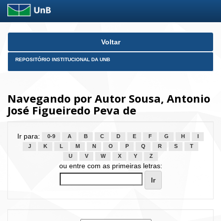
Skip
Voltar
navigation
REPOSITÓRIO INSTITUCIONAL DA UNB
Navegando por Autor Sousa, Antonio
José Figueiredo Peva de
Ir para:
0-9
A
B
C
D
E
F
G
H
I
J
K
L
M
N
O
P
Q
R
S
T
U
V
W
X
Y
Z
ou entre com as primeiras letras: