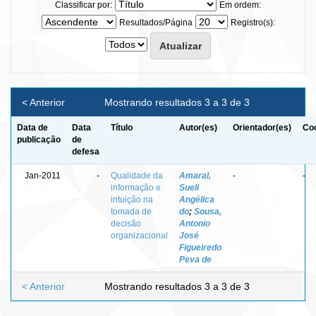
Classificar por:
Em ordem:
Resultados/Página
Registro(s):
< Anterior
Mostrando resultados 3 a 3 de 3
Data de
Data
Título
Autor(es)
Orientador(es)
Coo
publicação
de
defesa
Jan-2011
-
Qualidade da
Amaral,
-
-
informação e
Sueli
intuição na
Angélica
tomada de
do
;
Sousa,
decisão
Antonio
organizacional
José
Figueiredo
Peva de
< Anterior
Mostrando resultados 3 a 3 de 3