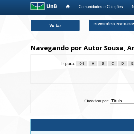
Comunidades e Coleções
Skip
REPOSITÓRIO INSTITUCIO
Voltar
navigation
Navegando por Autor Sousa, An
Ir para:
0-9
A
B
C
D
E
Classificar por: