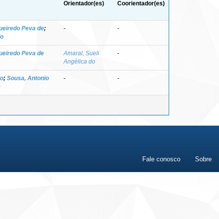
Orientador(es)
Coorientador(es)
ueiredo Peva de
;
-
-
do
ueiredo Peva de
Amaral, Sueli
-
Angélica do
do
;
Sousa, Antonio
-
-
e
Fale conosco
Sobre