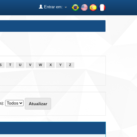
Entrar em:
S
T
U
V
W
X
Y
Z
s):