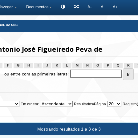
Navegar
Documentos
A-
A
A+
NAL DA UNB
tonio José Figueiredo Peva de
F
G
H
I
J
K
L
M
N
O
P
Q
R
ou entre com as primeiras letras:
Em ordem:
Resultados/Página
Registro(
Mostrando resultados 1 a 3 de 3