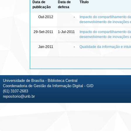
Data de
Data de
Título
publicação
defesa
Out-2012
-
Impacto do compartilhamento da
desenvolvimento de inovações 
29-Set-2011
1-Jul-2011
Impacto do compartilhamento da
desenvolvimento de inovações 
Jan-2011
-
Qualidade da informação e intu
Universidade de Brasília - Biblioteca Central
Coordenadoria de Gestão da Informação Digital - GID
(61) 3107-2683
repositorio@unb.br