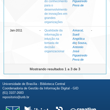
do conhecimento
Figueiredo
para o
Peva de
desenvolvimento
de inovações em
grandes
organizações
Jan-2011
-
Qualidade da
Amaral,
-
informação e
Sueli
intuição na
Angélica
tomada de
do
;
Sousa,
decisão
Antonio
organizacional
José
Figueiredo
Peva de
Mostrando resultados 1 a 3 de 3
Universidade de Brasília - Biblioteca Central
Coordenadoria de Gestão da Informação Digital - GID
(61) 3107-2683
repositorio@unb.br