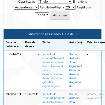
Classificar por:
Em ordem:
Resultados/Página
Registro(s):
Mostrando resultados 1 a 3 de 3
Data de
Data de
Título
Autor(es)
Orientador(e
publicação
defesa
Out-2012
-
Impacto do
Sousa,
-
compartilhamento
Antonio
da informação e
José
do conhecimento
Figueiredo
para o
Peva de
;
desenvolvimento
Amaral,
de inovações em
Sueli
grandes
Angélica
organizações
do
29-Set-2011
1-Jul-2011
Impacto do
Sousa,
Amaral, Sueli
compartilhamento
Antonio
Angélica do
da informação e
José