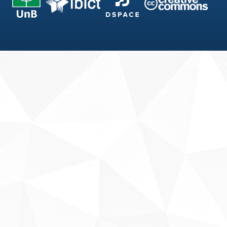
Fale conosco
Sobre