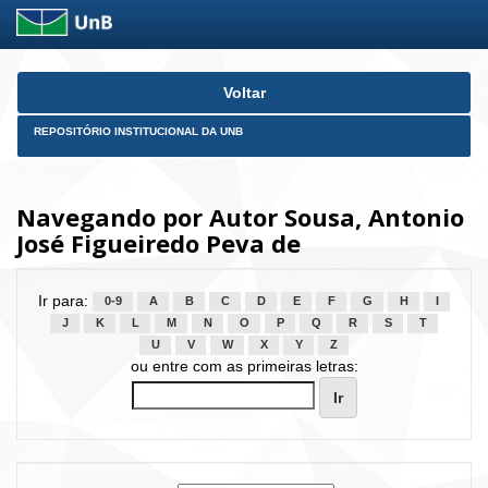
Skip
Voltar
navigation
REPOSITÓRIO INSTITUCIONAL DA UNB
Navegando por Autor Sousa, Antonio
José Figueiredo Peva de
Ir para:
0-9
A
B
C
D
E
F
G
H
I
J
K
L
M
N
O
P
Q
R
S
T
U
V
W
X
Y
Z
ou entre com as primeiras letras: