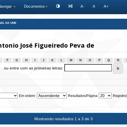
Navegar
Documentos
A-
A
A+
NAL DA UNB
tonio José Figueiredo Peva de
F
G
H
I
J
K
L
M
N
O
P
Q
R
ou entre com as primeiras letras:
Em ordem:
Resultados/Página
Registro(
Mostrando resultados 1 a 3 de 3