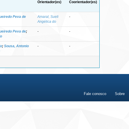
Orientador(es)
Coorientador(es)
ueiredo Peva de
Amaral, Sueli
-
Angélica do
ueiredo Peva de
;
-
-
do
do
;
Sousa, Antonio
-
-
e
Fale conosco
Sobre