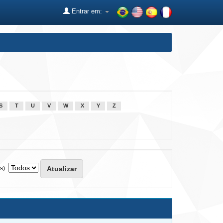
Entrar em:
S
T
U
V
W
X
Y
Z
s):