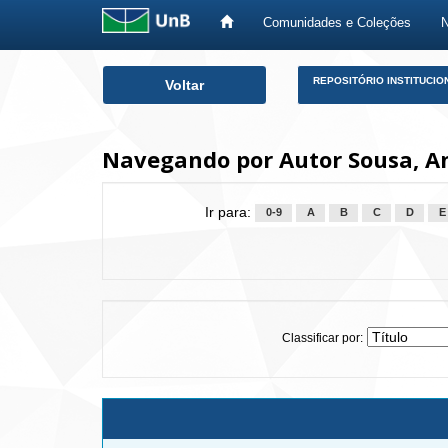
Comunidades e Coleções
Skip
REPOSITÓRIO INSTITUCIO
Voltar
navigation
Navegando por Autor Sousa, An
Ir para:
0-9
A
B
C
D
E
Classificar por: