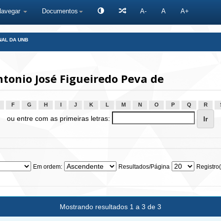
Navegar
Documentos
A-
A
A+
NAL DA UNB
tonio José Figueiredo Peva de
F
G
H
I
J
K
L
M
N
O
P
Q
R
ou entre com as primeiras letras:
Em ordem:
Resultados/Página
Registro(
Mostrando resultados 1 a 3 de 3