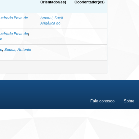
Orientador(es)
Coorientador(es)
ueiredo Peva de
Amaral, Sueli
-
Angélica do
ueiredo Peva de
;
-
-
do
do
;
Sousa, Antonio
-
-
e
Fale conosco
Sobre