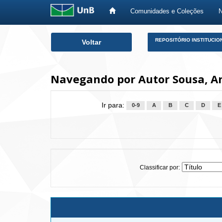
Comunidades e Coleções
Skip
REPOSITÓRIO INSTITUCIO
Voltar
navigation
Navegando por Autor Sousa, An
Ir para:
0-9
A
B
C
D
E
Classificar por: