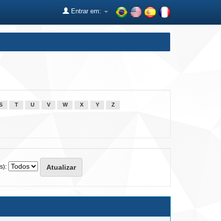
Entrar em:
S
T
U
V
W
X
Y
Z
s):