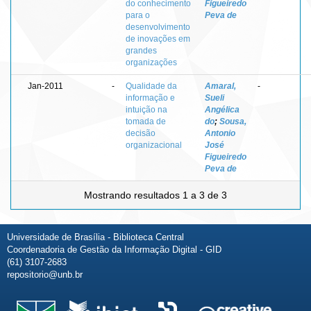
do conhecimento
Figueiredo
para o
Peva de
desenvolvimento
de inovações em
grandes
organizações
Jan-2011
-
Qualidade da
Amaral,
-
informação e
Sueli
intuição na
Angélica
tomada de
do
;
Sousa,
decisão
Antonio
organizacional
José
Figueiredo
Peva de
Mostrando resultados 1 a 3 de 3
Universidade de Brasília - Biblioteca Central
Coordenadoria de Gestão da Informação Digital - GID
(61) 3107-2683
repositorio@unb.br