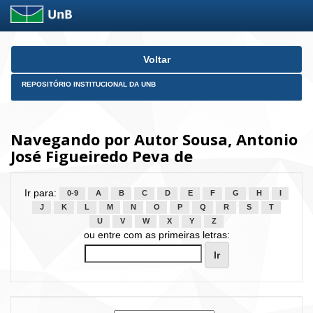
Skip
Voltar
navigation
REPOSITÓRIO INSTITUCIONAL DA UNB
Navegando por Autor Sousa, Antonio
José Figueiredo Peva de
Ir para:
0-9
A
B
C
D
E
F
G
H
I
J
K
L
M
N
O
P
Q
R
S
T
U
V
W
X
Y
Z
ou entre com as primeiras letras: