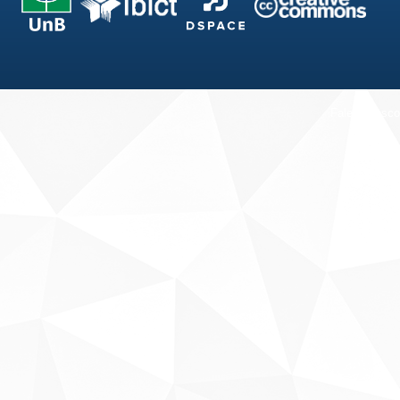
Fale conosco
Sobre