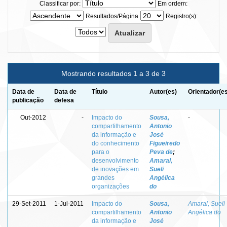
Classificar por:
Em ordem:
Resultados/Página
Registro(s):
Mostrando resultados 1 a 3 de 3
Data de
Data de
Título
Autor(es)
Orientador(e
publicação
defesa
Out-2012
-
Impacto do
Sousa,
-
compartilhamento
Antonio
da informação e
José
do conhecimento
Figueiredo
para o
Peva de
;
desenvolvimento
Amaral,
de inovações em
Sueli
grandes
Angélica
organizações
do
29-Set-2011
1-Jul-2011
Impacto do
Sousa,
Amaral, Sueli
compartilhamento
Antonio
Angélica do
da informação e
José