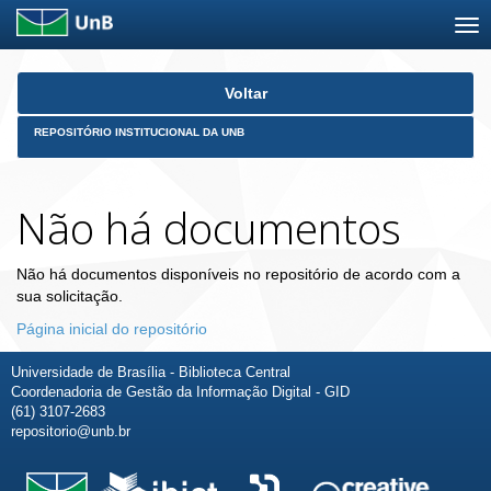
Skip
Voltar
navigation
REPOSITÓRIO INSTITUCIONAL DA UNB
Não há documentos
Não há documentos disponíveis no repositório de acordo com a
sua solicitação.
Página inicial do repositório
Universidade de Brasília - Biblioteca Central
Coordenadoria de Gestão da Informação Digital - GID
(61) 3107-2683
repositorio@unb.br