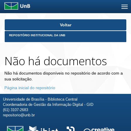
Skip
Voltar
navigation
REPOSITÓRIO INSTITUCIONAL DA UNB
Não há documentos
Não há documentos disponíveis no repositório de acordo com a
sua solicitação.
Página inicial do repositório
Universidade de Brasília - Biblioteca Central
Coordenadoria de Gestão da Informação Digital - GID
(61) 3107-2683
repositorio@unb.br