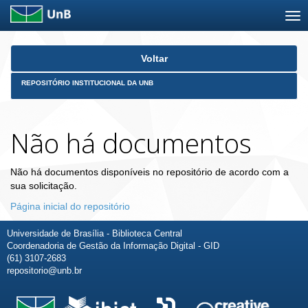
Skip
Voltar
navigation
REPOSITÓRIO INSTITUCIONAL DA UNB
Não há documentos
Não há documentos disponíveis no repositório de acordo com a
sua solicitação.
Página inicial do repositório
Universidade de Brasília - Biblioteca Central
Coordenadoria de Gestão da Informação Digital - GID
(61) 3107-2683
repositorio@unb.br