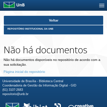
Skip
Voltar
navigation
REPOSITÓRIO INSTITUCIONAL DA UNB
Não há documentos
Não há documentos disponíveis no repositório de acordo com a
sua solicitação.
Página inicial do repositório
Universidade de Brasília - Biblioteca Central
Coordenadoria de Gestão da Informação Digital - GID
(61) 3107-2683
repositorio@unb.br