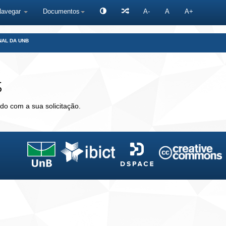
Navegar
Documentos
A-
A
A+
NAL DA UNB
s
do com a sua solicitação.