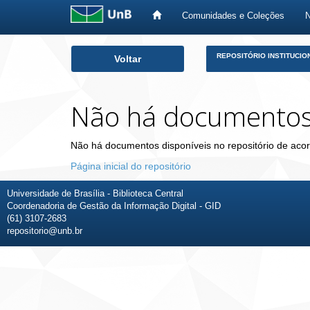
Comunidades e Coleções
Skip
REPOSITÓRIO INSTITUCIO
Voltar
navigation
Não há documento
Não há documentos disponíveis no repositório de acor
Página inicial do repositório
Universidade de Brasília - Biblioteca Central
Coordenadoria de Gestão da Informação Digital - GID
(61) 3107-2683
repositorio@unb.br