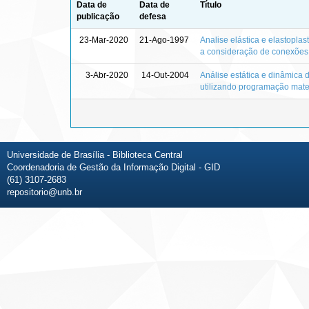
Data de
Data de
Título
publicação
defesa
23-Mar-2020
21-Ago-1997
Analise elástica e elastopla
a consideração de conexões 
3-Abr-2020
14-Out-2004
Análise estática e dinâmica 
utilizando programação mat
Universidade de Brasília - Biblioteca Central
Coordenadoria de Gestão da Informação Digital - GID
(61) 3107-2683
repositorio@unb.br