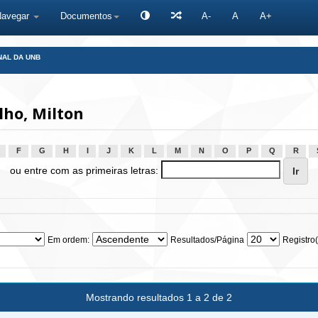
Navegar
Documentos
A-
A
A+
NAL DA UNB
lho, Milton
F
G
H
I
J
K
L
M
N
O
P
Q
R
ou entre com as primeiras letras:
Em ordem:
Resultados/Página
Registro(
Mostrando resultados 1 a 2 de 2