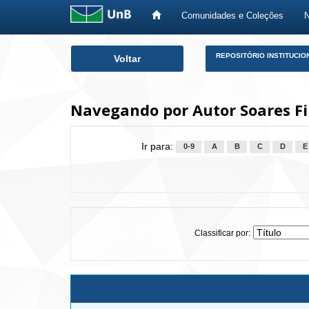
Comunidades e Coleções
Skip
REPOSITÓRIO INSTITUCIO
Voltar
navigation
Navegando por Autor Soares Fi
Ir para:
0-9
A
B
C
D
E
Classificar por: