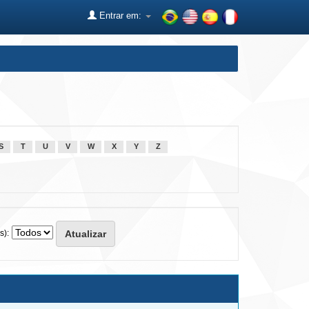
Entrar em:
S
T
U
V
W
X
Y
Z
s):