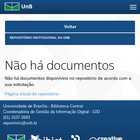
Skip
Voltar
navigation
REPOSITÓRIO INSTITUCIONAL DA UNB
Não há documentos
Não há documentos disponíveis no repositório de acordo com a
sua solicitação.
Página inicial do repositório
Universidade de Brasília - Biblioteca Central
Coordenadoria de Gestão da Informação Digital - GID
(61) 3107-2683
repositorio@unb.br