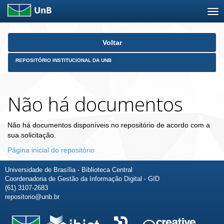
Skip
Voltar
navigation
REPOSITÓRIO INSTITUCIONAL DA UNB
Não há documentos
Não há documentos disponíveis no repositório de acordo com a
sua solicitação.
Página inicial do repositório
Universidade de Brasília - Biblioteca Central
Coordenadoria de Gestão da Informação Digital - GID
(61) 3107-2683
repositorio@unb.br