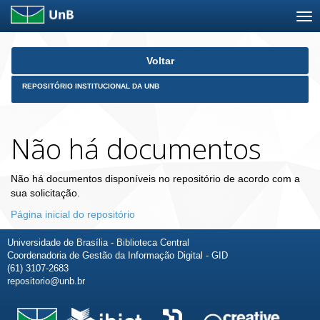
Skip
Voltar
navigation
REPOSITÓRIO INSTITUCIONAL DA UNB
Não há documentos
Não há documentos disponíveis no repositório de acordo com a
sua solicitação.
Página inicial do repositório
Universidade de Brasília - Biblioteca Central
Coordenadoria de Gestão da Informação Digital - GID
(61) 3107-2683
repositorio@unb.br