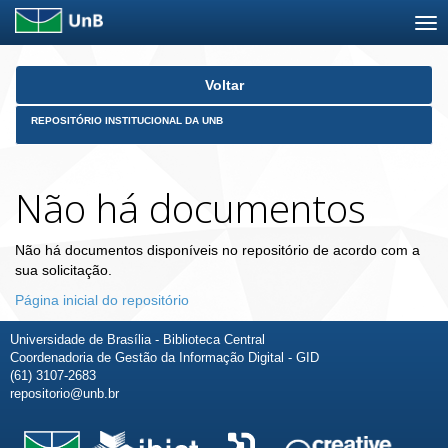
Skip
Voltar
navigation
REPOSITÓRIO INSTITUCIONAL DA UNB
Não há documentos
Não há documentos disponíveis no repositório de acordo com a
sua solicitação.
Página inicial do repositório
Universidade de Brasília - Biblioteca Central
Coordenadoria de Gestão da Informação Digital - GID
(61) 3107-2683
repositorio@unb.br