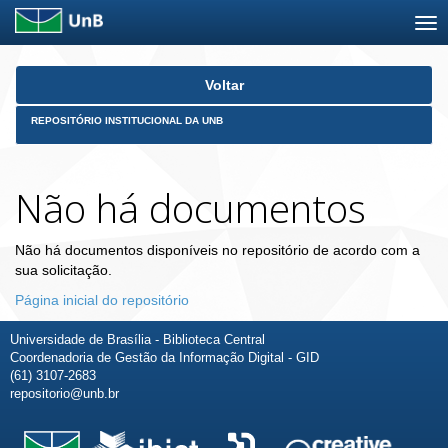
Skip
Voltar
navigation
REPOSITÓRIO INSTITUCIONAL DA UNB
Não há documentos
Não há documentos disponíveis no repositório de acordo com a
sua solicitação.
Página inicial do repositório
Universidade de Brasília - Biblioteca Central
Coordenadoria de Gestão da Informação Digital - GID
(61) 3107-2683
repositorio@unb.br