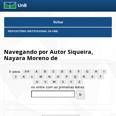
Skip
Voltar
navigation
REPOSITÓRIO INSTITUCIONAL DA UNB
Navegando por Autor Siqueira,
Nayara Moreno de
Ir para:
0-9
A
B
C
D
E
F
G
H
I
J
K
L
M
N
O
P
Q
R
S
T
U
V
W
X
Y
Z
ou entre com as primeiras letras: