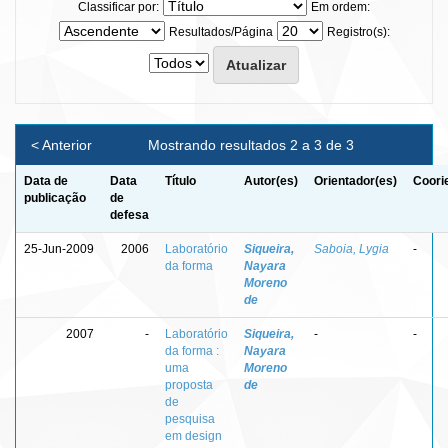
Classificar por:
Em ordem:
Resultados/Página
Registro(s):
< Anterior
Mostrando resultados 2 a 3 de 3
Data de
Data
Título
Autor(es)
Orientador(es)
Coori
publicação
de
defesa
25-Jun-2009
2006
Laboratório
Siqueira,
Saboia, Lygia
-
da forma
Nayara
Moreno
de
2007
-
Laboratório
Siqueira,
-
-
da forma :
Nayara
uma
Moreno
proposta
de
de
pesquisa
em design