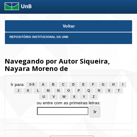
Skip
Voltar
navigation
REPOSITÓRIO INSTITUCIONAL DA UNB
Navegando por Autor Siqueira,
Nayara Moreno de
Ir para:
0-9
A
B
C
D
E
F
G
H
I
J
K
L
M
N
O
P
Q
R
S
T
U
V
W
X
Y
Z
ou entre com as primeiras letras: