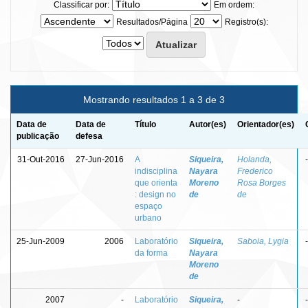
Classificar por:
Em ordem:
Resultados/Página
Registro(s):
Mostrando resultados 1 a 3 de 3
Data de
Data de
Título
Autor(es)
Orientador(es)
publicação
defesa
31-Out-2016
27-Jun-2016
A
Siqueira,
Holanda,
-
indisciplina
Nayara
Frederico
que orienta
Moreno
Rosa Borges
: design no
de
de
espaço
urbano
25-Jun-2009
2006
Laboratório
Siqueira,
Saboia, Lygia
-
da forma
Nayara
Moreno
de
2007
-
Laboratório
Siqueira,
-
-