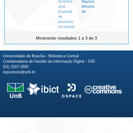
da forma :
Nayara
uma
Moreno
proposta
de
de
pesquisa
em design
Mostrando resultados 1 a 3 de 3
Universidade de Brasília - Biblioteca Central
Coordenadoria de Gestão da Informação Digital - GID
(61) 3107-2683
repositorio@unb.br
Fale conosco