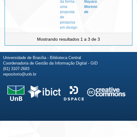
da forma :
Nayara
uma
Moreno
proposta
de
de
pesquisa
em design
Mostrando resultados 1 a 3 de 3
Universidade de Brasília - Biblioteca Central
Coordenadoria de Gestão da Informação Digital - GID
(61) 3107-2683
repositorio@unb.br
Fale conosco