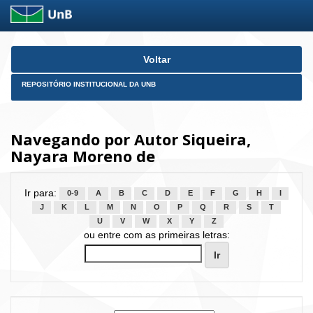
Skip
Voltar
navigation
REPOSITÓRIO INSTITUCIONAL DA UNB
Navegando por Autor Siqueira,
Nayara Moreno de
Ir para:
0-9
A
B
C
D
E
F
G
H
I
J
K
L
M
N
O
P
Q
R
S
T
U
V
W
X
Y
Z
ou entre com as primeiras letras: