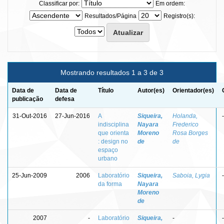
Classificar por:
Em ordem:
Resultados/Página
Registro(s):
Mostrando resultados 1 a 3 de 3
Data de
Data de
Título
Autor(es)
Orientador(es)
publicação
defesa
31-Out-2016
27-Jun-2016
A
Siqueira,
Holanda,
-
indisciplina
Nayara
Frederico
que orienta
Moreno
Rosa Borges
: design no
de
de
espaço
urbano
25-Jun-2009
2006
Laboratório
Siqueira,
Saboia, Lygia
-
da forma
Nayara
Moreno
de
2007
-
Laboratório
Siqueira,
-
-