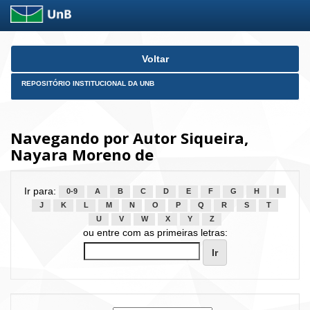
Skip
Voltar
navigation
REPOSITÓRIO INSTITUCIONAL DA UNB
Navegando por Autor Siqueira,
Nayara Moreno de
Ir para:
0-9
A
B
C
D
E
F
G
H
I
J
K
L
M
N
O
P
Q
R
S
T
U
V
W
X
Y
Z
ou entre com as primeiras letras: