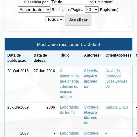
Classificar por:
Em ordem:
Resultados/Página
Registro(s):
Mostrando resultados 1 a 3 de 3
Data de
Data de
Título
Autor(es)
Orientador(es)
publicação
defesa
31-Out-2016
27-Jun-2016
A
Siqueira,
Holanda,
-
indisciplina
Nayara
Frederico
que orienta
Moreno
Rosa Borges
: design no
de
de
espaço
urbano
25-Jun-2009
2006
Laboratório
Siqueira,
Saboia, Lygia
-
da forma
Nayara
Moreno
de
2007
-
Laboratório
Siqueira,
-
-