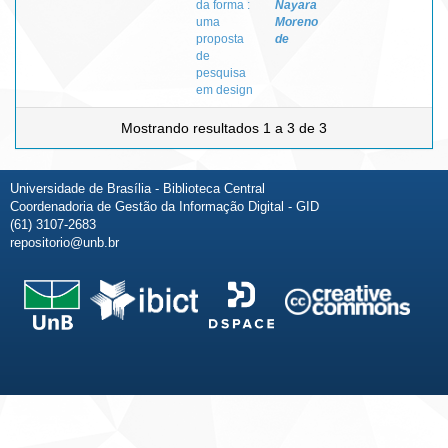
da forma :
Nayara
uma
Moreno
proposta
de
de
pesquisa
em design
Mostrando resultados 1 a 3 de 3
Universidade de Brasília - Biblioteca Central
Coordenadoria de Gestão da Informação Digital - GID
(61) 3107-2683
repositorio@unb.br
Fale conosco