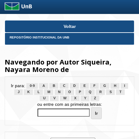
Skip
Voltar
navigation
REPOSITÓRIO INSTITUCIONAL DA UNB
Navegando por Autor Siqueira,
Nayara Moreno de
Ir para:
0-9
A
B
C
D
E
F
G
H
I
J
K
L
M
N
O
P
Q
R
S
T
U
V
W
X
Y
Z
ou entre com as primeiras letras: