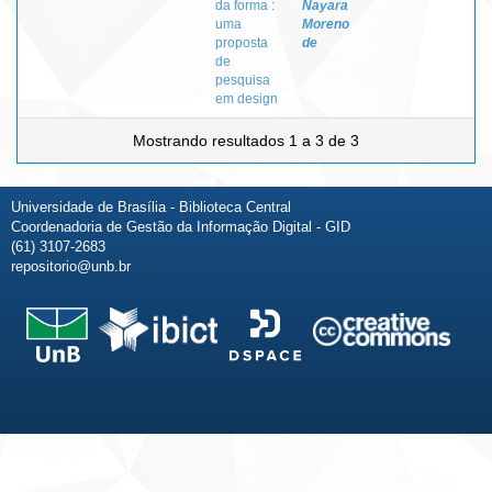
da forma :
Nayara
uma
Moreno
proposta
de
de
pesquisa
em design
Mostrando resultados 1 a 3 de 3
Universidade de Brasília - Biblioteca Central
Coordenadoria de Gestão da Informação Digital - GID
(61) 3107-2683
repositorio@unb.br
Fale conosco