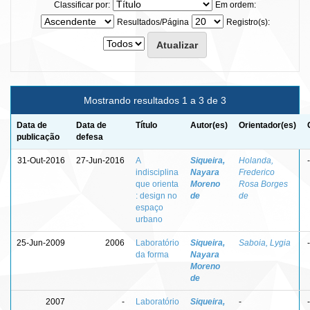
Classificar por:
Em ordem:
Resultados/Página
Registro(s):
Mostrando resultados 1 a 3 de 3
Data de
Data de
Título
Autor(es)
Orientador(es)
publicação
defesa
31-Out-2016
27-Jun-2016
A
Siqueira,
Holanda,
-
indisciplina
Nayara
Frederico
que orienta
Moreno
Rosa Borges
: design no
de
de
espaço
urbano
25-Jun-2009
2006
Laboratório
Siqueira,
Saboia, Lygia
-
da forma
Nayara
Moreno
de
2007
-
Laboratório
Siqueira,
-
-