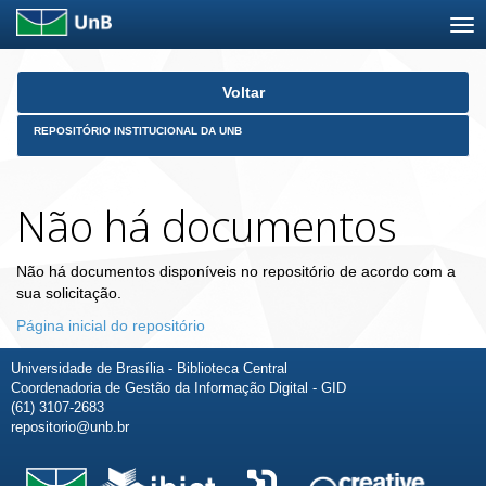
Skip
Voltar
navigation
REPOSITÓRIO INSTITUCIONAL DA UNB
Não há documentos
Não há documentos disponíveis no repositório de acordo com a
sua solicitação.
Página inicial do repositório
Universidade de Brasília - Biblioteca Central
Coordenadoria de Gestão da Informação Digital - GID
(61) 3107-2683
repositorio@unb.br