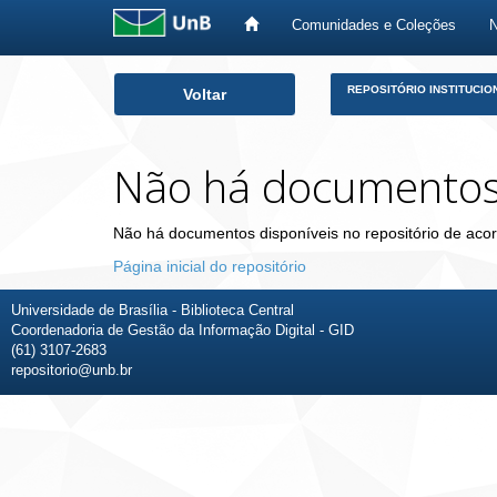
Comunidades e Coleções
Skip
REPOSITÓRIO INSTITUCIO
Voltar
navigation
Não há documento
Não há documentos disponíveis no repositório de acor
Página inicial do repositório
Universidade de Brasília - Biblioteca Central
Coordenadoria de Gestão da Informação Digital - GID
(61) 3107-2683
repositorio@unb.br