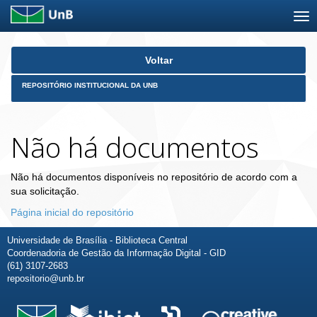
Skip
Voltar
navigation
REPOSITÓRIO INSTITUCIONAL DA UNB
Não há documentos
Não há documentos disponíveis no repositório de acordo com a
sua solicitação.
Página inicial do repositório
Universidade de Brasília - Biblioteca Central
Coordenadoria de Gestão da Informação Digital - GID
(61) 3107-2683
repositorio@unb.br