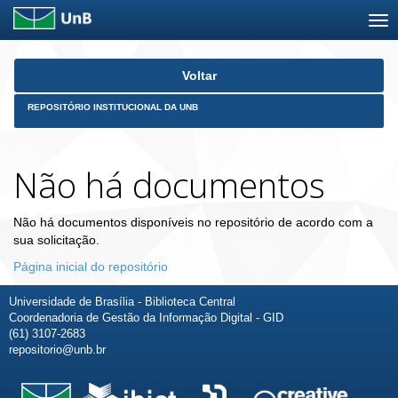
Skip
Voltar
navigation
REPOSITÓRIO INSTITUCIONAL DA UNB
Não há documentos
Não há documentos disponíveis no repositório de acordo com a
sua solicitação.
Página inicial do repositório
Universidade de Brasília - Biblioteca Central
Coordenadoria de Gestão da Informação Digital - GID
(61) 3107-2683
repositorio@unb.br