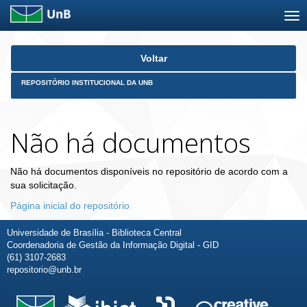
Skip
Voltar
navigation
REPOSITÓRIO INSTITUCIONAL DA UNB
Não há documentos
Não há documentos disponíveis no repositório de acordo com a
sua solicitação.
Página inicial do repositório
Universidade de Brasília - Biblioteca Central
Coordenadoria de Gestão da Informação Digital - GID
(61) 3107-2683
repositorio@unb.br