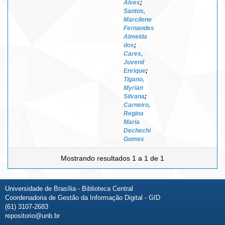
Alves
;
Santos,
Marcilene
Fernandes
Almeida
dos
;
Cares,
Juvenil
Enrique
;
Tigano,
Myrian
Silvana
;
Carneiro,
Regina
Maria
Dechechi
Gomes
Mostrando resultados 1 a 1 de 1
Universidade de Brasília - Biblioteca Central
Coordenadoria de Gestão da Informação Digital - GID
(61) 3107-2683
repositorio@unb.br