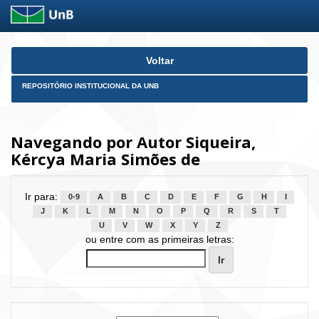
Skip
Voltar
navigation
REPOSITÓRIO INSTITUCIONAL DA UNB
Navegando por Autor Siqueira,
Kércya Maria Simões de
Ir para:
0-9
A
B
C
D
E
F
G
H
I
J
K
L
M
N
O
P
Q
R
S
T
U
V
W
X
Y
Z
ou entre com as primeiras letras: