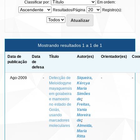
Classificar por:
Em ordem:
Resultados/Página
Registro(s):
Mostrando resultados 1 a 1 de 1
Data de
Data
Título
Autor(es)
Orientador(es)
Coor
publicação
de
defesa
Ago-2009
-
Detecção de
Siqueira,
-
-
Meloidogyne
Kércya
mayaguensis
Maria
em goiabeira
Simões
e mamoeiro
de
;
no estado de
Freitas,
Goiás,
Vania
usando
Moreira
marcadores
de
;
moleculares
Almeida,
Maria
Ritta