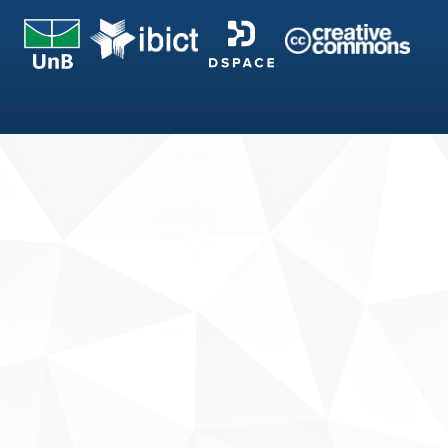
Fale conosco
Sobre