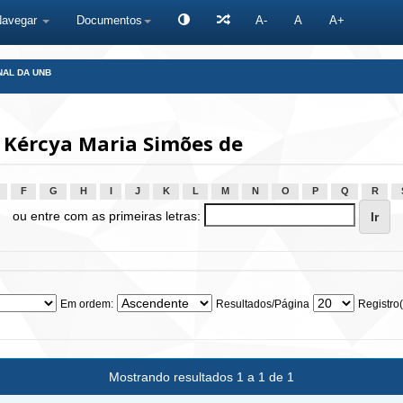
Navegar
Documentos
A-
A
A+
NAL DA UNB
 Kércya Maria Simões de
F
G
H
I
J
K
L
M
N
O
P
Q
R
ou entre com as primeiras letras:
Em ordem:
Resultados/Página
Registro(
Mostrando resultados 1 a 1 de 1