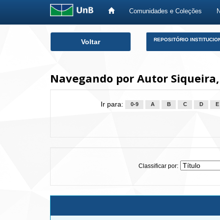
Comunidades e Coleções
Skip
REPOSITÓRIO INSTITUCIO
Voltar
navigation
Navegando por Autor Siqueira,
Ir para:
0-9
A
B
C
D
E
Classificar por: