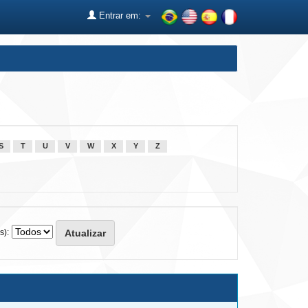
Entrar em:
S
T
U
V
W
X
Y
Z
s):