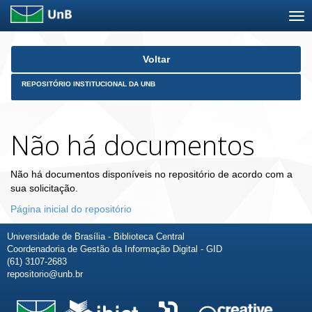
Skip
Voltar
navigation
REPOSITÓRIO INSTITUCIONAL DA UNB
Não há documentos
Não há documentos disponíveis no repositório de acordo com a
sua solicitação.
Página inicial do repositório
Universidade de Brasília - Biblioteca Central
Coordenadoria de Gestão da Informação Digital - GID
(61) 3107-2683
repositorio@unb.br