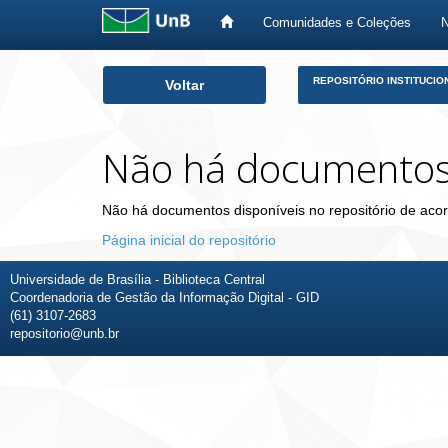
Comunidades e Coleções
Skip
REPOSITÓRIO INSTITUCIO
Voltar
navigation
Não há documento
Não há documentos disponíveis no repositório de acor
Página inicial do repositório
Universidade de Brasília - Biblioteca Central
Coordenadoria de Gestão da Informação Digital - GID
(61) 3107-2683
repositorio@unb.br