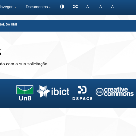
Navegar
Documentos
A-
A
A+
NAL DA UNB
s
do com a sua solicitação.