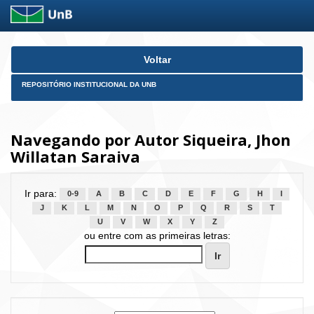
Skip
Voltar
navigation
REPOSITÓRIO INSTITUCIONAL DA UNB
Navegando por Autor Siqueira, Jhon
Willatan Saraiva
Ir para:
0-9
A
B
C
D
E
F
G
H
I
J
K
L
M
N
O
P
Q
R
S
T
U
V
W
X
Y
Z
ou entre com as primeiras letras: