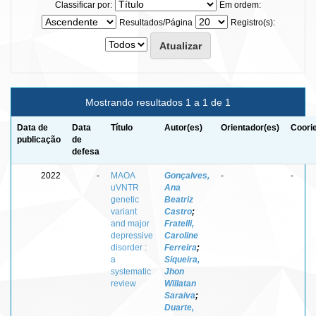
Classificar por:
Em ordem:
Resultados/Página
Registro(s):
Mostrando resultados 1 a 1 de 1
Data de
Data
Título
Autor(es)
Orientador(es)
Coori
publicação
de
defesa
2022
-
MAOA
Gonçalves,
-
-
uVNTR
Ana
genetic
Beatriz
variant
Castro
;
and major
Fratelli,
depressive
Caroline
disorder :
Ferreira
;
a
Siqueira,
systematic
Jhon
review
Willatan
Saraiva
;
Duarte,