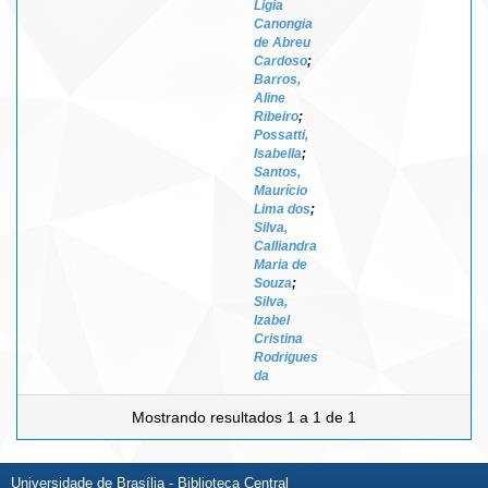
Ligia
Canongia
de Abreu
Cardoso
;
Barros,
Aline
Ribeiro
;
Possatti,
Isabella
;
Santos,
Maurício
Lima dos
;
Silva,
Calliandra
Maria de
Souza
;
Silva,
Izabel
Cristina
Rodrigues
da
Mostrando resultados 1 a 1 de 1
Universidade de Brasília - Biblioteca Central