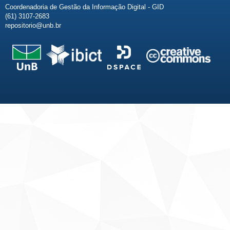
Coordenadoria de Gestão da Informação Digital - GID
(61) 3107-2683
repositorio@unb.br
Fale conosco
Sobre