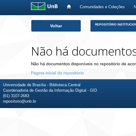
Comunidades e Coleções
Skip
REPOSITÓRIO INSTITUCIO
Voltar
navigation
Não há documento
Não há documentos disponíveis no repositório de acor
Página inicial do repositório
Universidade de Brasília - Biblioteca Central
Coordenadoria de Gestão da Informação Digital - GID
(61) 3107-2683
repositorio@unb.br