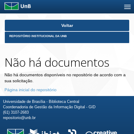
Skip
Voltar
navigation
REPOSITÓRIO INSTITUCIONAL DA UNB
Não há documentos
Não há documentos disponíveis no repositório de acordo com a
sua solicitação.
Página inicial do repositório
Universidade de Brasília - Biblioteca Central
Coordenadoria de Gestão da Informação Digital - GID
(61) 3107-2683
repositorio@unb.br