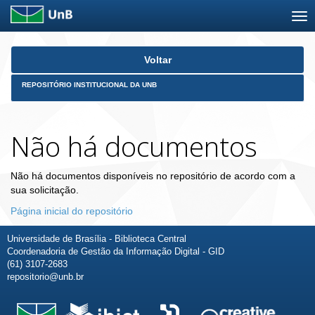
Skip
Voltar
navigation
REPOSITÓRIO INSTITUCIONAL DA UNB
Não há documentos
Não há documentos disponíveis no repositório de acordo com a
sua solicitação.
Página inicial do repositório
Universidade de Brasília - Biblioteca Central
Coordenadoria de Gestão da Informação Digital - GID
(61) 3107-2683
repositorio@unb.br