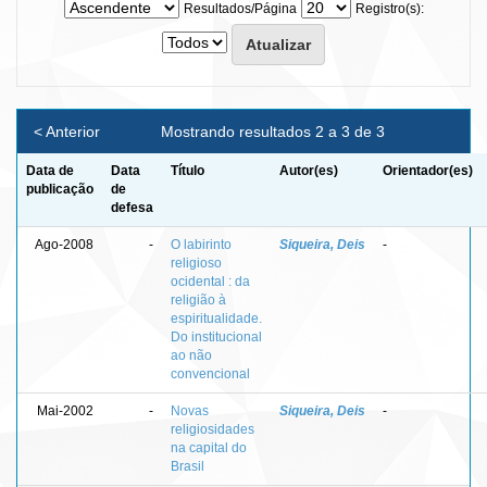
Resultados/Página
Registro(s):
< Anterior
Mostrando resultados 2 a 3 de 3
Data de
Data
Título
Autor(es)
Orientador(es)
publicação
de
defesa
Ago-2008
-
O labirinto
Siqueira, Deis
-
religioso
ocidental : da
religião à
espiritualidade.
Do institucional
ao não
convencional
Mai-2002
-
Novas
Siqueira, Deis
-
religiosidades
na capital do
Brasil