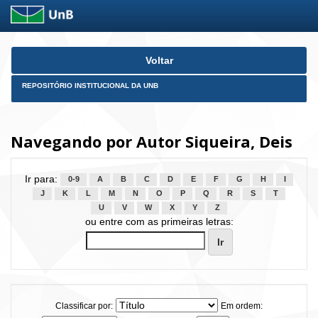
Skip
Voltar
navigation
REPOSITÓRIO INSTITUCIONAL DA UNB
Navegando por Autor Siqueira, Deis
Ir para:
0-9
A
B
C
D
E
F
G
H
I
J
K
L
M
N
O
P
Q
R
S
T
U
V
W
X
Y
Z
ou entre com as primeiras letras:
Classificar por:
Em ordem: