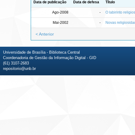
Data de publicação
Data de defesa
Título
Ago-2008
-
O labirinto religi
Mai-2002
-
Novas religiosidad
< Anterior
Universidade de Brasília - Biblioteca Central
Coordenadoria de Gestão da Informação Digital - GID
(61) 3107-2683
repositorio@unb.br