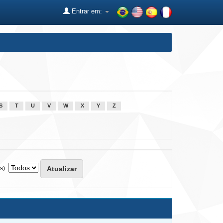
Entrar em:
S
T
U
V
W
X
Y
Z
s):