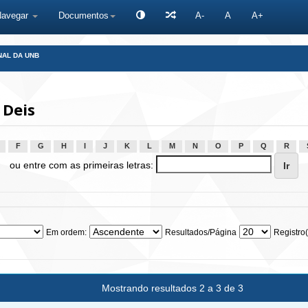
Navegar
Documentos
A-
A
A+
NAL DA UNB
 Deis
F
G
H
I
J
K
L
M
N
O
P
Q
R
ou entre com as primeiras letras:
Em ordem:
Resultados/Página
Registro(
Mostrando resultados 2 a 3 de 3