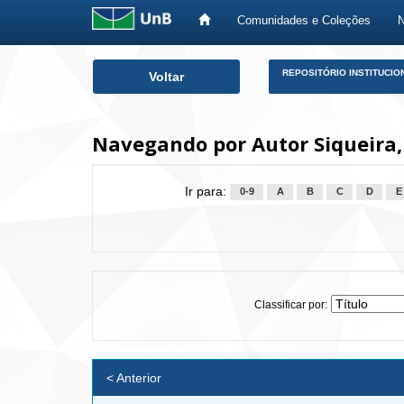
Comunidades e Coleções
Skip
REPOSITÓRIO INSTITUCIO
Voltar
navigation
Navegando por Autor Siqueira,
Ir para:
0-9
A
B
C
D
E
Classificar por:
< Anterior