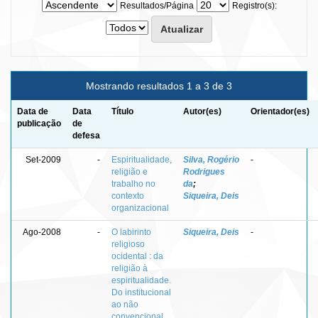
Resultados/Página
Registro(s):
Mostrando resultados 1 a 3 de 3
Data de
Data
Título
Autor(es)
Orientador(es)
publicação
de
defesa
Set-2009
-
Espiritualidade,
Silva, Rogério
-
religião e
Rodrigues
trabalho no
da
;
contexto
Siqueira, Deis
organizacional
Ago-2008
-
O labirinto
Siqueira, Deis
-
religioso
ocidental : da
religião à
espiritualidade.
Do institucional
ao não
convencional