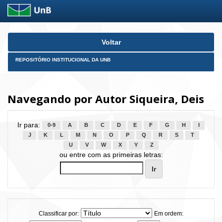
Skip
Voltar
navigation
REPOSITÓRIO INSTITUCIONAL DA UNB
Navegando por Autor Siqueira, Deis
Ir para:
0-9
A
B
C
D
E
F
G
H
I
J
K
L
M
N
O
P
Q
R
S
T
U
V
W
X
Y
Z
ou entre com as primeiras letras:
Classificar por:
Em ordem: