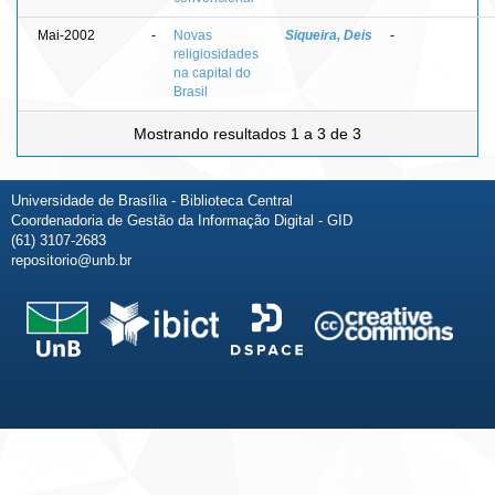
Mai-2002
-
Novas
Siqueira, Deis
-
religiosidades
na capital do
Brasil
Mostrando resultados 1 a 3 de 3
Universidade de Brasília - Biblioteca Central
Coordenadoria de Gestão da Informação Digital - GID
(61) 3107-2683
repositorio@unb.br
Fale conosco