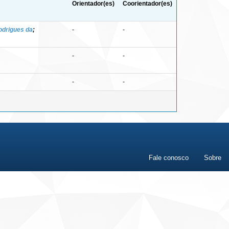
Orientador(es)
Coorientador(es)
odrigues da
;
-
-
-
-
-
-
Fale conosco
Sobre