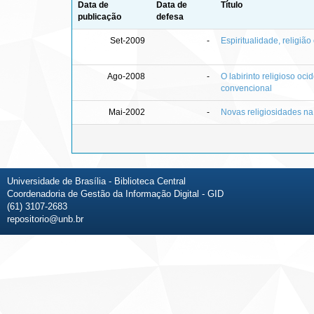
Data de
Data de
Título
publicação
defesa
Set-2009
-
Espiritualidade, religiã
Ago-2008
-
O labirinto religioso oci
convencional
Mai-2002
-
Novas religiosidades na 
Universidade de Brasília - Biblioteca Central
Coordenadoria de Gestão da Informação Digital - GID
(61) 3107-2683
repositorio@unb.br