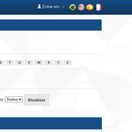
Entrar em:
S
T
U
V
W
X
Y
Z
s):