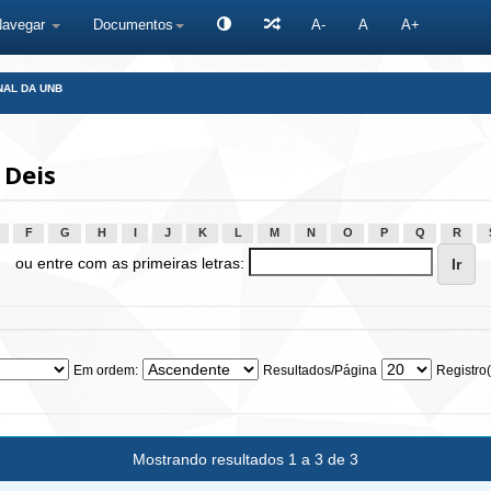
Navegar
Documentos
A-
A
A+
NAL DA UNB
 Deis
F
G
H
I
J
K
L
M
N
O
P
Q
R
ou entre com as primeiras letras:
Em ordem:
Resultados/Página
Registro(
Mostrando resultados 1 a 3 de 3