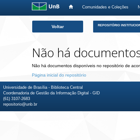
Comunidades e Coleções
Skip
REPOSITÓRIO INSTITUCIO
Voltar
navigation
Não há documento
Não há documentos disponíveis no repositório de acor
Página inicial do repositório
Universidade de Brasília - Biblioteca Central
Coordenadoria de Gestão da Informação Digital - GID
(61) 3107-2683
repositorio@unb.br