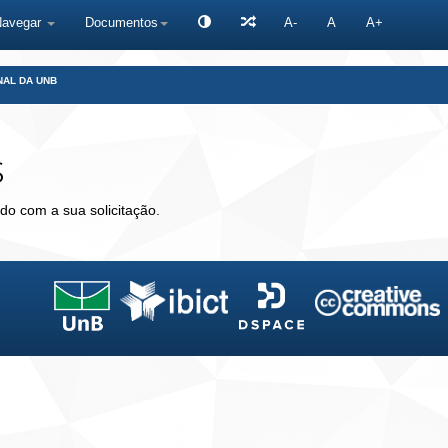
Navegar
Documentos
A-
A
A+
NAL DA UNB
s
do com a sua solicitação.