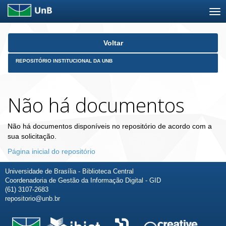
Skip
Voltar
navigation
REPOSITÓRIO INSTITUCIONAL DA UNB
Não há documentos
Não há documentos disponíveis no repositório de acordo com a
sua solicitação.
Página inicial do repositório
Universidade de Brasília - Biblioteca Central
Coordenadoria de Gestão da Informação Digital - GID
(61) 3107-2683
repositorio@unb.br